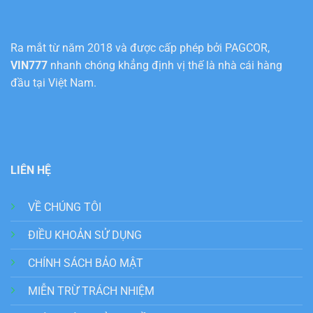
Ra mắt từ năm 2018 và được cấp phép bởi PAGCOR,
VIN777
nhanh chóng khẳng định vị thế là nhà cái hàng
đầu tại Việt Nam.
LIÊN HỆ
VỀ CHÚNG TÔI
ĐIỀU KHOẢN SỬ DỤNG
CHÍNH SÁCH BẢO MẬT
MIỄN TRỪ TRÁCH NHIỆM