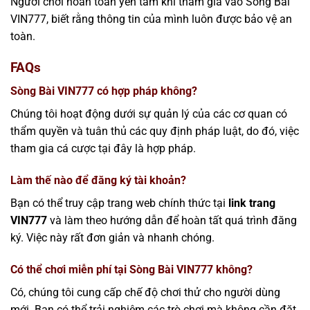
Người chơi hoàn toàn yên tâm khi tham gia vào Sòng Bài
VIN777, biết rằng thông tin của mình luôn được bảo vệ an
toàn.
FAQs
Sòng Bài VIN777 có hợp pháp không?
Chúng tôi hoạt động dưới sự quản lý của các cơ quan có
thẩm quyền và tuân thủ các quy định pháp luật, do đó, việc
tham gia cá cược tại đây là hợp pháp.
Làm thế nào để đăng ký tài khoản?
Bạn có thể truy cập trang web chính thức tại
link trang
VIN777
và làm theo hướng dẫn để hoàn tất quá trình đăng
ký. Việc này rất đơn giản và nhanh chóng.
Có thể chơi miễn phí tại Sòng Bài VIN777 không?
Có, chúng tôi cung cấp chế độ chơi thử cho người dùng
mới. Bạn có thể trải nghiệm các trò chơi mà không cần đặt