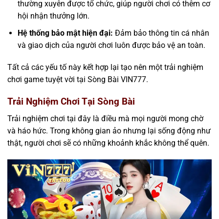
thường xuyên được tổ chức, giúp người chơi có thêm cơ
hội nhận thưởng lớn.
Hệ thống bảo mật hiện đại:
Đảm bảo thông tin cá nhân
và giao dịch của người chơi luôn được bảo vệ an toàn.
Tất cả các yếu tố này kết hợp lại tạo nên một trải nghiệm
chơi game tuyệt vời tại Sòng Bài VIN777.
Trải Nghiệm Chơi Tại Sòng Bài
Trải nghiệm chơi tại đây là điều mà mọi người mong chờ
và háo hức. Trong không gian ảo nhưng lại sống động như
thật, người chơi sẽ có những khoảnh khắc không thể quên.