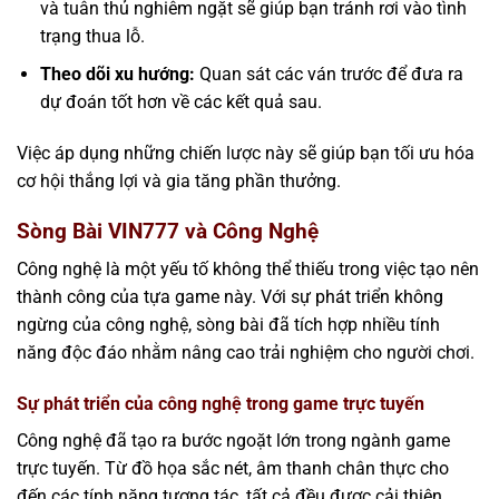
và tuân thủ nghiêm ngặt sẽ giúp bạn tránh rơi vào tình
trạng thua lỗ.
Theo dõi xu hướng:
Quan sát các ván trước để đưa ra
dự đoán tốt hơn về các kết quả sau.
Việc áp dụng những chiến lược này sẽ giúp bạn tối ưu hóa
cơ hội thắng lợi và gia tăng phần thưởng.
Sòng Bài VIN777 và Công Nghệ
Công nghệ là một yếu tố không thể thiếu trong việc tạo nên
thành công của tựa game này. Với sự phát triển không
ngừng của công nghệ, sòng bài đã tích hợp nhiều tính
năng độc đáo nhằm nâng cao trải nghiệm cho người chơi.
Sự phát triển của công nghệ trong game trực tuyến
Công nghệ đã tạo ra bước ngoặt lớn trong ngành game
trực tuyến. Từ đồ họa sắc nét, âm thanh chân thực cho
đến các tính năng tương tác, tất cả đều được cải thiện