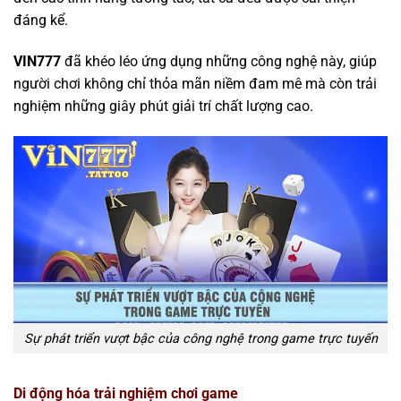
đáng kể.
VIN777
đã khéo léo ứng dụng những công nghệ này, giúp
người chơi không chỉ thỏa mãn niềm đam mê mà còn trải
nghiệm những giây phút giải trí chất lượng cao.
Sự phát triển vượt bậc của công nghệ trong game trực tuyến
Di động hóa trải nghiệm chơi game